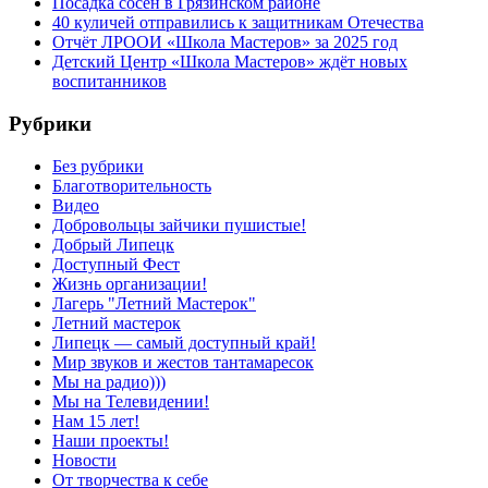
Посадка сосен в Грязинском районе
40 куличей отправились к защитникам Отечества
Отчёт ЛРООИ «Школа Мастеров» за 2025 год
Детский Центр «Школа Мастеров» ждёт новых
воспитанников
Рубрики
Без рубрики
Благотворительность
Видео
Добровольцы зайчики пушистые!
Добрый Липецк
Доступный Фест
Жизнь организации!
Лагерь "Летний Мастерок"
Летний мастерок
Липецк — самый доступный край!
Мир звуков и жестов тантамаресок
Мы на радио)))
Мы на Телевидении!
Нам 15 лет!
Наши проекты!
Новости
От творчества к себе