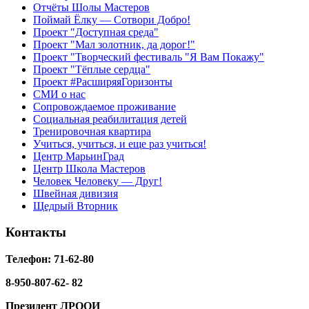
Отчёты Шолы Мастеров
Поймай Ёлку — Сотвори Добро!
Проект "Доступная среда"
Проект "Мал золотник, да дорог!"
Проект "Творческий фестиваль "Я Вам Покажу"
Проект "Тёплые сердца"
Проект #РасширяяГоризонты
СМИ о нас
Сопровождаемое проживание
Социальная реабилитация детей
Тренировочная квартира
Учиться, учиться, и еще раз учиться!
Центр МарьинГрад
Центр Школа Мастеров
Человек Человеку — Друг!
Швейная дивизия
Щедрый Вторник
Контакты
Телефон: 71-62-80
8-950-807-62- 82
Президент ЛРООИ