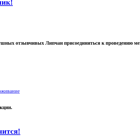
ник!
шных отзывчивых Липчан присоединиться к проведению ме
оживание
кции.
нится!