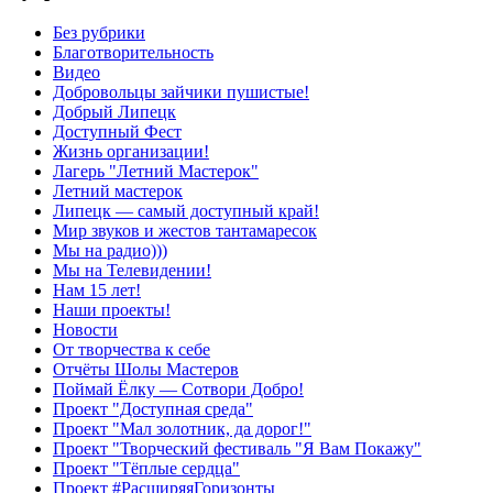
Без рубрики
Благотворительность
Видео
Добровольцы зайчики пушистые!
Добрый Липецк
Доступный Фест
Жизнь организации!
Лагерь "Летний Мастерок"
Летний мастерок
Липецк — самый доступный край!
Мир звуков и жестов тантамаресок
Мы на радио)))
Мы на Телевидении!
Нам 15 лет!
Наши проекты!
Новости
От творчества к себе
Отчёты Шолы Мастеров
Поймай Ёлку — Сотвори Добро!
Проект "Доступная среда"
Проект "Мал золотник, да дорог!"
Проект "Творческий фестиваль "Я Вам Покажу"
Проект "Тёплые сердца"
Проект #РасширяяГоризонты