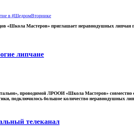
дов «Школа Мастеров» приглашает неравнодушных липчан п
ногие липчане
батальон», проводимой ЛРООИ «Школа Мастеров» совместн
тики, подключилось большое количество неравнодушных лип
альный телеканал