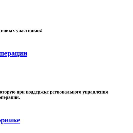
ё новых участников!
операции
 которую при поддержке регионального управления
операции.
орнике