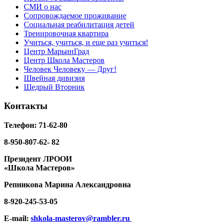
СМИ о нас
Сопровождаемое проживание
Социальная реабилитация детей
Тренировочная квартира
Учиться, учиться, и еще раз учиться!
Центр МарьинГрад
Центр Школа Мастеров
Человек Человеку — Друг!
Швейная дивизия
Щедрый Вторник
Контакты
Телефон: 71-62-80
8-950-807-62- 82
Президент ЛРООИ
«Школа Мастеров»
Репникова
Марина Александровна
8-920-
245-53-05
E-mail:
shkola-masterov@rambler.ru