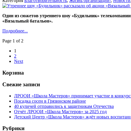
Категория
Благотворительность
,
Жизнь организации!
,
Новости
Один из сюжетов утреннего шоу «Будильник» телекомпании 
«Вязальный батальон».
Подробнее...
Page 1 of 2
1
2
Next
Корзина
Свежие записи
ЛРООИ «Школа Мастеров» принимает участие в конкурс
Посадка сосен в Грязинском районе
40 куличей отправились к защитникам Отечества
Отчёт ЛРООИ «Школа Мастеров» за 2025 год
Детский Центр «Школа Мастеров» ждёт новых воспитан
Рубрики